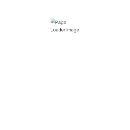
Lamelgordijnen
Ideaal voor grote ramen en ongebruikelijke vormen.
Verkrijgbaar in diverse materialen en kleuren,
passend bij elk interieur.
Inspiratiebrochure aanvragen