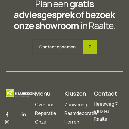
Plan een
gratis
adviesgesprek
of
bezoek
onze showroom
in Raalte.
Contact opnemen
Menu
Kluszon
Contact
Heesweg 7
Over ons
Zonwering
8102 HJ
Reparatie
Raamdecoratie
Raalte
Onze
Horren