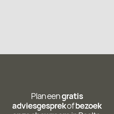
Plan een
gratis
adviesgesprek
of
bezoek