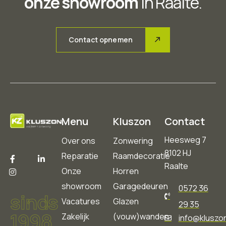
onze showroom
in Raalte.
Contact opnemen
Menu
Kluszon
Contact
Heesweg 7
Over ons
Zonwering
8102 HJ
Reparatie
Raamdecoratie
Raalte
Onze
Horren
showroom
Garagedeuren
0572 36
sinds
Vacatures
Glazen
29 35
1998
Zakelijk
(vouw)wanden
info@kluszon