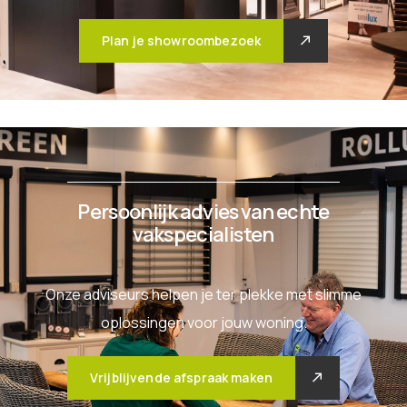
Plan je showroombezoek
Persoonlijk advies van echte
vakspecialisten
Onze adviseurs helpen je ter plekke met slimme
oplossingen voor jouw woning.
Vrijblijvende afspraak maken