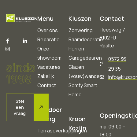
Menu
Kluszon
Contact
Heesweg 7
Over ons
Zonwering
8102 HJ
Reparatie
Raamdecoratie
Raalte
Onze
Horren
showroom
Garagedeuren
0572 36
sinds
Vacatures
Glazen
29 35
1998
Zakelijk
(vouw)wanden
info@kluszon
Contact
Somfy Smart
Home
Stel
een
Outdoor
vraag
Openingstij
Living
Kroon
ma. 09:00 –
Kozijn
Terrasoverkappingen
18:00