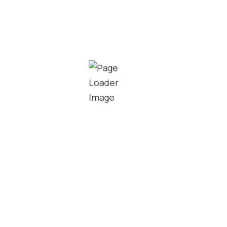
brochure aan.
Brochure aanvragen
Persoonlijk advies va