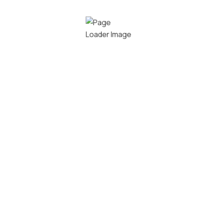
Heesweg 7
Over ons
Zonwering
8102 HJ
Reparatie
Raamdecoratie
Raalte
Onze
Horren
sinds
showroom
Garagedeuren
0572 36
1998
Vacatures
Glazen
29 35
Zakelijk
(vouw)wanden
info@kluszon
Contact
Somfy Smart
Stel
Home
een
vraag
Outdoor
Openingstij
Living
Kroon
ma. 09:00 –
Kozijn
Terrasoverkappingen
18:00
Carports
Kunststof
di. 09:00 –
Gevelelementen
kozijnen
18:00